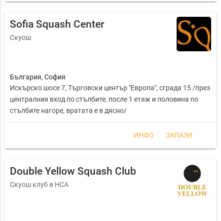
Sofia Squash Center
Скуош
България
,
София
Искърско шосе 7, Търговски център "Европа", сграда 15 /през
централния вход по стълбите, после 1 етаж и половина по
стълбите нагоре, вратата е в дясно/
ИНФО
ЗАПАЗИ
Double Yellow Squash Club
Скуош клуб в НСА