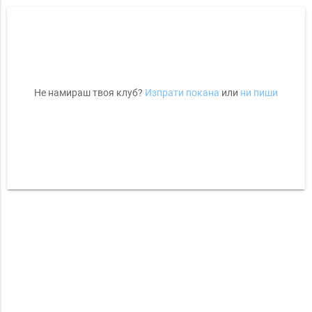
Не намираш твоя клуб?
Изпрати покана
или
ни пиши