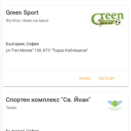
Green Sport
Футбол, тенис на маса
България
,
София
ул."Гео Милев" 158, ВТУ "Тодор Каблешков"
ИНФО
ЗАПАЗИ
Спортен комплекс "Св. Йоан"
Тенис
България
,
София