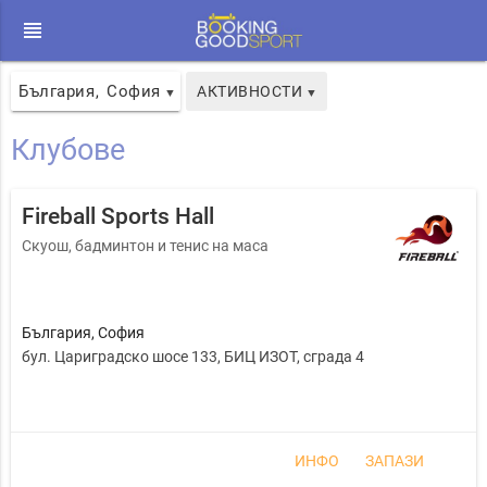
view_headline
България
София
,
АКТИВНОСТИ
▼
▼
Клубове
Fireball Sports Hall
Скуош, бадминтон и тенис на маса
България
,
София
бул. Цариградско шосе 133, БИЦ ИЗОТ, сграда 4
ИНФО
ЗАПАЗИ