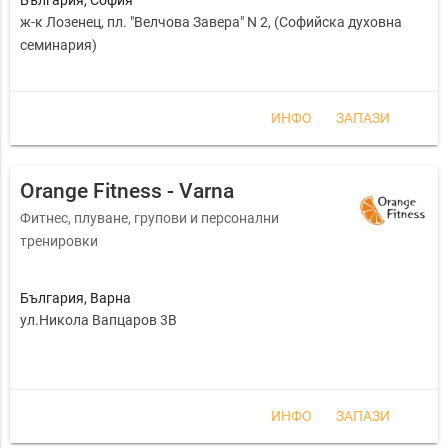
ж-к Лозенец, пл. "Велчова Завера" N 2, (Софийска духовна
семинария)
ИНФО
ЗАПАЗИ
Orange Fitness - Varna
Фитнес, плуване, групови и персонални
тренировки
България
,
Варна
ул.Никола Вапцаров 3В
ИНФО
ЗАПАЗИ