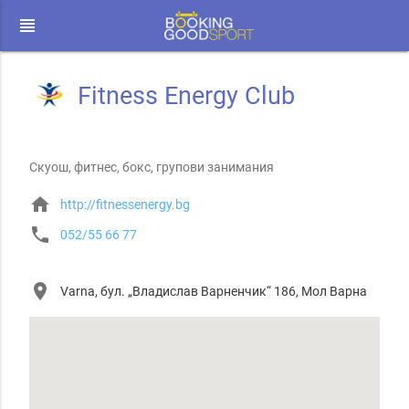
view_headline
Fitness Energy Club
Скуош, фитнес, бокс, групови занимания
home
http://fitnessenergy.bg
phone
052/55 66 77
place
Varna, бул. „Владислав Варненчик“ 186, Мол Варна