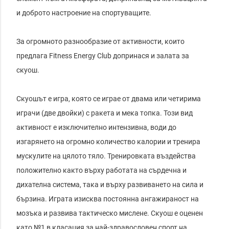
и доброто настроение на спортуващите.

За огромното разнообразие от активности, които 
предлага Fitness Energy Club допринася и залата за 
скуош.

Скуошът е игра, която се играе от двама или четирима 
играчи (две двойки) с ракета и мека топка. Този вид 
активност е изключително интензивна, води до 
изгарянето на огромно количество калории и тренира 
мускулите на цялото тяло. Тренировката въздейства 
положително както върху работата на сърдечна и 
дихателна система, така и върху развиването на сила и 
бързина. Играта изисква постоянна ангажираност на 
мозъка и развива тактическо мислене. Скуош е оценен 
като №1 в класация за най-здравословен спорт на 