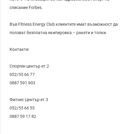
списание Forbes.

Във Fitness Energy Club клиентите имат възможност да 
ползват безплатна екипировка – ракети и топки.

Контакти:

Спортен център ет.2 

052/55 66 77

0887 591 903

Фитнес Център ет.3

052/55 66 55

0887 59 17 82