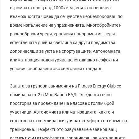
огромната площ над 1000кв.м., която позволява 
възможността човек да се чувства необезпокояван по 
време изпълнение на упражненията. Многобройните и 
разнообразни уреди, красивия панорамен изглед и 
естествената дневна светлина са други предимства 
допринасящи за уюта на спортуващите. Автономната 
климатизация подсигурява целогодишно перфектни 
условия съобразени със световния стандарт.

Залата за групови занимания на Fitness Energy Club се 
намира на ет.2 в Мол Варна ЕАД. Тя е достатъчно 
просторна за провеждане на класове с голям брой 
участници. Автономната климатизацията, както и 
естествената светлина осигуряват комфорта по време на 
тренировка. Перфектното озвучаване е завършващ 
елемент към атмосферата, допринасящ за мотивацията 