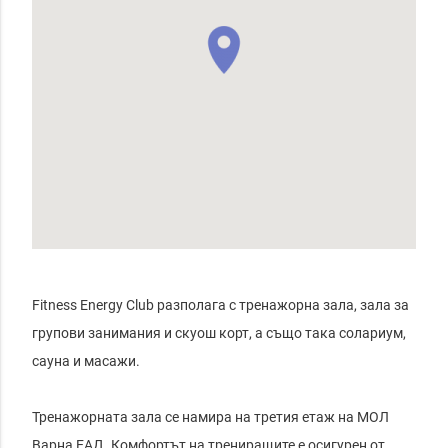
Fitness Energy Club разполага с тренажорна зала, зала за 
групови занимания и скуош корт, а също така солариум, 
сауна и масажи.

Тренажорната зала се намира на третия етаж на МОЛ 
Варна ЕАД. Комфортът на трениращите е осигурен от 