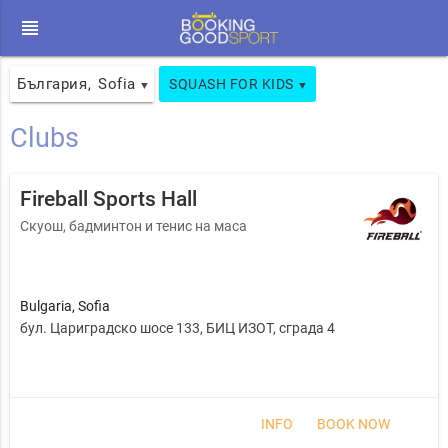
view_headline
България
Sofia
,
SQUASH FOR KIDS
▼
▼
Clubs
Fireball Sports Hall
Скуош, бадминтон и тенис на маса
Bulgaria
,
Sofia
бул. Цариградско шосе 133, БИЦ ИЗОТ, сграда 4
INFO
BOOK NOW