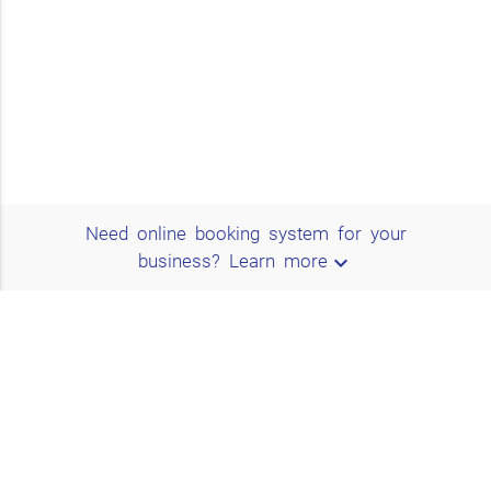
Need online booking system for your
expand_more
business?
Learn more