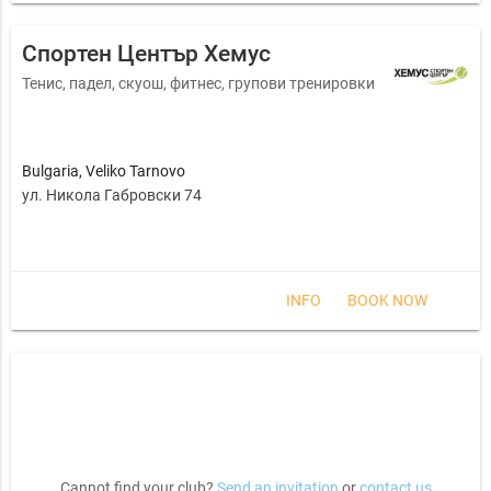
Спортен Център Хемус
Тенис, падел, скуош, фитнес, групови тренировки
Bulgaria
,
Veliko Tarnovo
ул. Никола Габровски 74
INFO
BOOK NOW
Cannot find your club?
Send an invitation
or
contact us