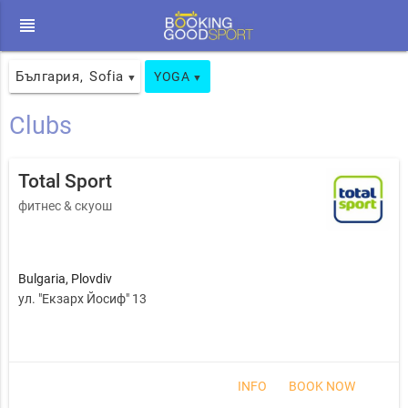
view_headline
България
Sofia
,
YOGA
▼
▼
Clubs
Total Sport
фитнес & скуош
Bulgaria
,
Plovdiv
ул. "Екзарх Йосиф" 13
INFO
BOOK NOW