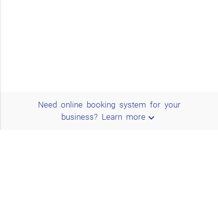
Need online booking system for your
expand_more
business?
Learn more