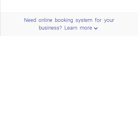
Need online booking system for your
expand_more
business?
Learn more