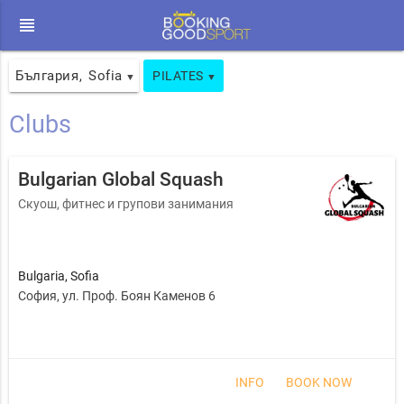
view_headline
България
Sofia
,
PILATES
▼
▼
Clubs
Bulgarian Global Squash
Скуош, фитнес и групови занимания
Bulgaria
,
Sofia
София, ул. Проф. Боян Каменов 6
INFO
BOOK NOW